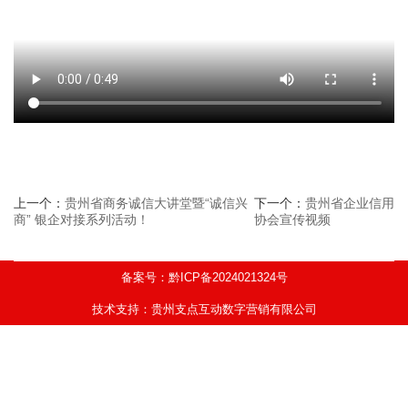
上一个：
贵州省商务诚信大讲堂暨“诚信兴
下一个：
贵州省企业信用
商” 银企对接系列活动！
协会宣传视频
备案号：黔ICP备2024021324号
技术支持：贵州支点互动数字营销有限公司